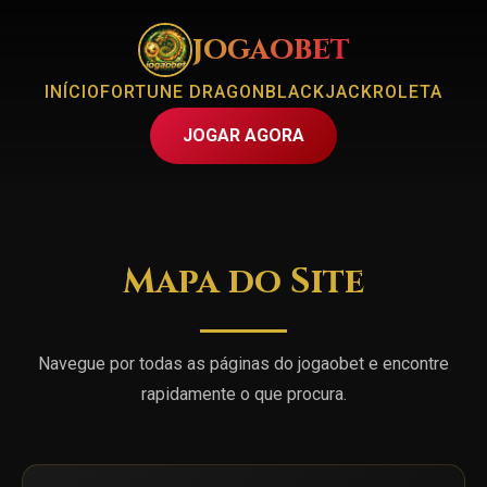
jogaobet
INÍCIO
FORTUNE DRAGON
BLACKJACK
ROLETA
JOGAR AGORA
Mapa do Site
Navegue por todas as páginas do jogaobet e encontre
rapidamente o que procura.