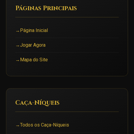
Páginas Principais
Página Inicial
Jogar Agora
Mapa do Site
Caça-Níqueis
Todos os Caça-Níqueis